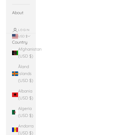
About
LOGIN
USD $
Country
Afghanistan
(USD $)
Åland
Islands
(USD $)
Albania
(USD $)
Algeria
(USD $)
Andorra
(USD $)