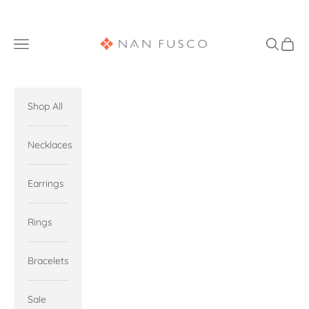
Skip to content
Nan Fusco Jewelry
Navigation menu
Search
Cart
Shop All
Necklaces
Earrings
Rings
Bracelets
Sale