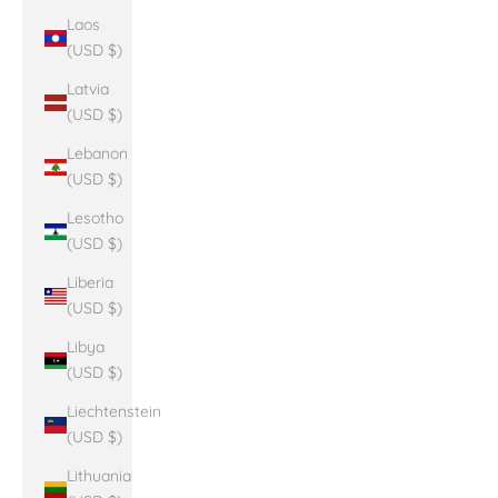
Laos
(USD $)
Latvia
(USD $)
Lebanon
(USD $)
Lesotho
(USD $)
Liberia
(USD $)
Libya
(USD $)
Liechtenstein
(USD $)
Lithuania